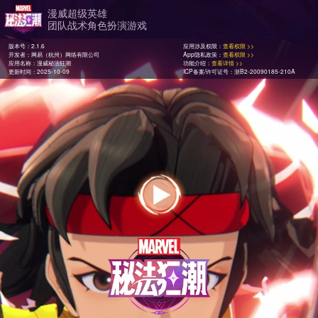
漫威超级英雄
团队战术角色扮演游戏
版本号：2.1.6
应用涉及权限：
查看权限 >>
开发者：网易（杭州）网络有限公司
App隐私政策：
查看权限 >>
应用名称：漫威秘法狂潮
功能介绍：
查看详情 >>
更新时间：2025-10-09
ICP备案/许可证号：浙B2-20090185-210A